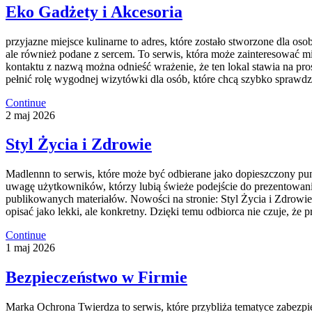
Eko Gadżety i Akcesoria
przyjazne miejsce kulinarne to adres, które zostało stworzone dla os
ale również podane z sercem. To serwis, która może zainteresować 
kontaktu z nazwą można odnieść wrażenie, że ten lokal stawia na pros
pełnić rolę wygodnej wizytówki dla osób, które chcą szybko sprawdzi
Continue
2
maj
2026
Styl Życia i Zdrowie
Madlennn to serwis, które może być odbierane jako dopieszczony punk
uwagę użytkowników, którzy lubią świeże podejście do prezentowania 
publikowanych materiałów. Nowości na stronie: Styl Życia i Zdrowie 
opisać jako lekki, ale konkretny. Dzięki temu odbiorca nie czuje, że 
Continue
1
maj
2026
Bezpieczeństwo w Firmie
Marka Ochrona Twierdza to serwis, które przybliża tematyce zabezpie