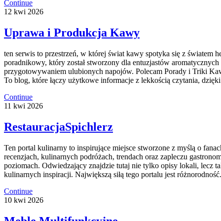
Continue
12
kwi
2026
Uprawa i Produkcja Kawy
ten serwis to przestrzeń, w której świat kawy spotyka się z światem
poradnikowy, który został stworzony dla entuzjastów aromatycznych n
przygotowywaniem ulubionych napojów. Polecam Porady i Triki Kawow
To blog, które łączy użytkowe informacje z lekkością czytania, dzi
Continue
11
kwi
2026
RestauracjaSpichlerz
Ten portal kulinarny to inspirujące miejsce stworzone z myślą o fanac
recenzjach, kulinarnych podróżach, trendach oraz zapleczu gastronom
poziomach. Odwiedzający znajdzie tutaj nie tylko opisy lokali, lecz t
kulinarnych inspiracji. Największą siłą tego portalu jest różnorodność
Continue
10
kwi
2026
Meble Multifunkcyjne