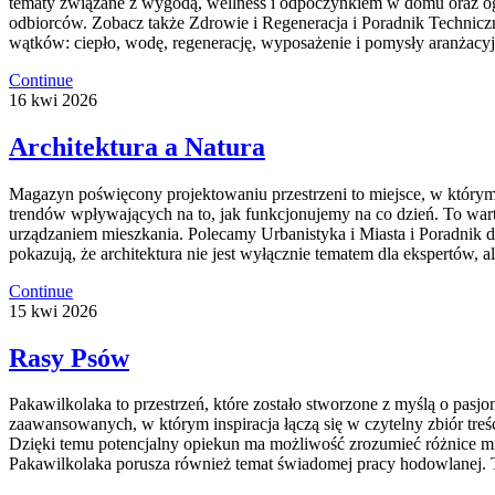
tematy związane z wygodą, wellness i odpoczynkiem w domu oraz ogr
odbiorców. Zobacz także Zdrowie i Regeneracja i Poradnik Techniczn
wątków: ciepło, wodę, regenerację, wyposażenie i pomysły aranżacyj
Continue
16
kwi
2026
Architektura a Natura
Magazyn poświęcony projektowaniu przestrzeni to miejsce, w którym z
trendów wpływających na to, jak funkcjonujemy na co dzień. To warto
urządzaniem mieszkania. Polecamy Urbanistyka i Miasta i Poradnik dl
pokazują, że architektura nie jest wyłącznie tematem dla ekspertów, 
Continue
15
kwi
2026
Rasy Psów
Pakawilkolaka to przestrzeń, które zostało stworzone z myślą o pasj
zaawansowanych, w którym inspiracja łączą się w czytelny zbiór treśc
Dzięki temu potencjalny opiekun ma możliwość zrozumieć różnice międ
Pakawilkolaka porusza również temat świadomej pracy hodowlanej.