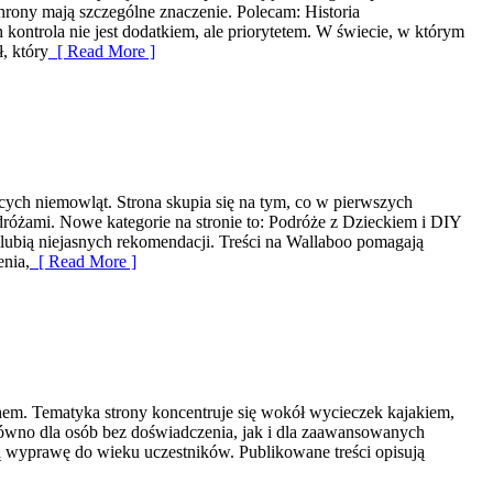
chrony mają szczególne znaczenie. Polecam: Historia
h kontrola nie jest dodatkiem, ale priorytetem. W świecie, w którym
, który
[ Read More ]
cych niemowląt. Strona skupia się na tym, co w pierwszych
dróżami. Nowe kategorie na stronie to: Podróże z Dzieckiem i DIY
lubią niejasnych rekomendacji. Treści na Wallaboo pomagają
enia,
[ Read More ]
chem. Tematyka strony koncentruje się wokół wycieczek kajakiem,
równo dla osób bez doświadczenia, jak i dla zaawansowanych
ią wyprawę do wieku uczestników. Publikowane treści opisują