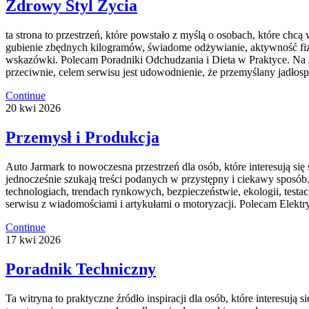
Zdrowy Styl Życia
ta strona to przestrzeń, które powstało z myślą o osobach, które chc
gubienie zbędnych kilogramów, świadome odżywianie, aktywność fizyczn
wskazówki. Polecam Poradniki Odchudzania i Dieta w Praktyce. Na str
przeciwnie, celem serwisu jest udowodnienie, że przemyślany jadłosp
Continue
20
kwi
2026
Przemysł i Produkcja
Auto Jarmark to nowoczesna przestrzeń dla osób, które interesują si
jednocześnie szukają treści podanych w przystępny i ciekawy sposób
technologiach, trendach rynkowych, bezpieczeństwie, ekologii, testa
serwisu z wiadomościami i artykułami o motoryzacji. Polecam Elektryc
Continue
17
kwi
2026
Poradnik Techniczny
Ta witryna to praktyczne źródło inspiracji dla osób, które interesuj