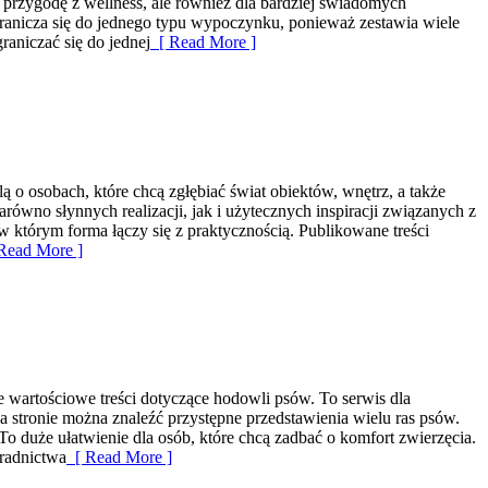
przygodę z wellness, ale również dla bardziej świadomych
ogranicza się do jednego typu wypoczynku, ponieważ zestawia wiele
aniczać się do jednej
[ Read More ]
 o osobach, które chcą zgłębiać świat obiektów, wnętrz, a także
ówno słynnych realizacji, jak i użytecznych inspiracji związanych z
w którym forma łączy się z praktycznością. Publikowane treści
Read More ]
e wartościowe treści dotyczące hodowli psów. To serwis dla
Na stronie można znaleźć przystępne przedstawienia wielu ras psów.
o duże ułatwienie dla osób, które chcą zadbać o komfort zwierzęcia.
radnictwa
[ Read More ]