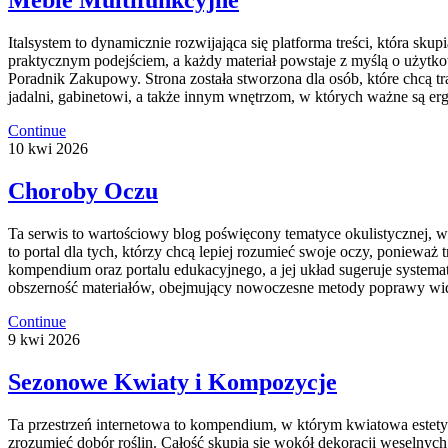
Italsystem to dynamicznie rozwijająca się platforma treści, która sku
praktycznym podejściem, a każdy materiał powstaje z myślą o użytk
Poradnik Zakupowy. Strona została stworzona dla osób, które chcą t
jadalni, gabinetowi, a także innym wnętrzom, w których ważne są erg
Continue
10
kwi
2026
Choroby Oczu
Ta serwis to wartościowy blog poświęcony tematyce okulistycznej, w k
to portal dla tych, którzy chcą lepiej rozumieć swoje oczy, poniewa
kompendium oraz portalu edukacyjnego, a jej układ sugeruje system
obszerność materiałów, obejmujący nowoczesne metody poprawy widze
Continue
9
kwi
2026
Sezonowe Kwiaty i Kompozycje
Ta przestrzeń internetowa to kompendium, w którym kwiatowa estetyka
zrozumieć dobór roślin. Całość skupia się wokół dekoracji weselnych