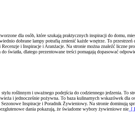
orzone dla osób, które szukają praktycznych inspiracji do domu, mies
iednio dobrane lampy potrafią zmienić każde wnętrze. To przestrzeń d
ecenzje i Inspiracje i Aranżacje. Na stronie można znaleźć liczne prop
do światła, dlatego prezentowane treści pomagają dopasować odpowie
ylu roślinnym i uważnego podejścia do codziennego jedzenia. To strona
 świeża i jednocześnie pożywna. To baza kulinarnych wskazówek dla os
że Sezonowe Inspiracje i Poradnik Żywieniowy. Na stronie dominują s
 a bezglutenowe dania pokazują, że świadome wybory żywieniowe nie
[ 