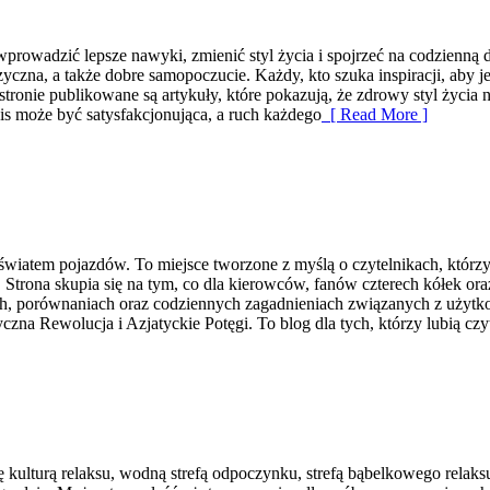
ą wprowadzić lepsze nawyki, zmienić styl życia i spojrzeć na codzienn
a, a także dobre samopoczucie. Każdy, kto szuka inspiracji, aby jeść 
onie publikowane są artykuły, które pokazują, że zdrowy styl życia n
is może być satysfakcjonująca, a ruch każdego
[ Read More ]
ę światem pojazdów. To miejsce tworzone z myślą o czytelnikach, któr
. Strona skupia się na tym, co dla kierowców, fanów czterech kółek 
ch, porównaniach oraz codziennych zagadnieniach związanych z użytkowa
zna Rewolucja i Azjatyckie Potęgi. To blog dla tych, którzy lubią czy
ą się kulturą relaksu, wodną strefą odpoczynku, strefą bąbelkowego rel