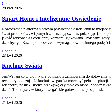
Continue
28
kwi
2026
Smart Home i Inteligentne Oświetlenie
Nowoczesna platforma sieciowa poświęcona oświetleniu to miejsce stw
świat produktów związanych z aranżacją światła, pokazując jak odpow
jakość wykonania i codzienny komfort użytkowania. Polecam: Testy i R
dziecięcego. Każde pomieszczenie wymaga bowiem innego podejścia 
Continue
23
kwi
2026
Kuchnie Świata
JemWegańsko to blog, które powstało z zamiłowania do gotowania w st
receptury pokazują, że kuchnia wegańska może być pełna inspiracji,
wieczorny posiłek, słodką przekąskę czy małe co nieco. Zobacz tak
dzień. To miejsce, w którym wegańskie gotowanie staje się bliska,
Continue
21
kwi
2026