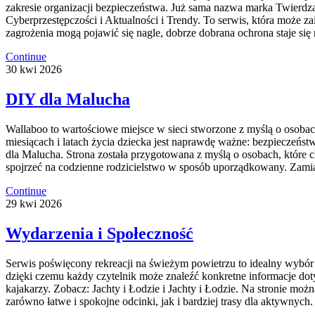
zakresie organizacji bezpieczeństwa. Już sama nazwa marka Twierdza 
Cyberprzestępczości i Aktualności i Trendy. To serwis, która może za
zagrożenia mogą pojawić się nagle, dobrze dobrana ochrona staje się
Continue
30
kwi
2026
DIY dla Malucha
Wallaboo to wartościowe miejsce w sieci stworzone z myślą o osobac
miesiącach i latach życia dziecka jest naprawdę ważne: bezpieczeńs
dla Malucha. Strona została przygotowana z myślą o osobach, które 
spojrzeć na codzienne rodzicielstwo w sposób uporządkowany. Zamias
Continue
29
kwi
2026
Wydarzenia i Społeczność
Serwis poświęcony rekreacji na świeżym powietrzu to idealny wybór 
dzięki czemu każdy czytelnik może znaleźć konkretne informacje do
kajakarzy. Zobacz: Jachty i Łodzie i Jachty i Łodzie. Na stronie m
zarówno łatwe i spokojne odcinki, jak i bardziej trasy dla aktywnyc