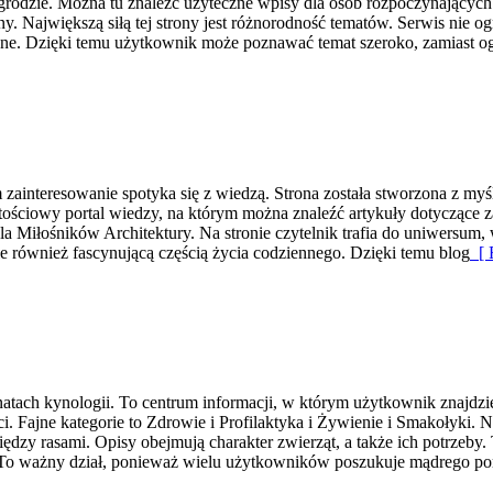
odzie. Można tu znaleźć użyteczne wpisy dla osób rozpoczynających 
y. Największą siłą tej strony jest różnorodność tematów. Serwis nie 
ne. Dzięki temu użytkownik może poznawać temat szeroko, zamiast ogr
ainteresowanie spotyka się z wiedzą. Strona została stworzona z myślą
ściowy portal wiedzy, na którym można znaleźć artykuły dotyczące zar
a Miłośników Architektury. Na stronie czytelnik trafia do uniwersum, 
ale również fascynującą częścią życia codziennego. Dzięki temu blog
[ 
onatach kynologii. To centrum informacji, w którym użytkownik znajdzi
i. Fajne kategorie to Zdrowie i Profilaktyka i Żywienie i Smakołyki. 
zy rasami. Opisy obejmują charakter zwierząt, a także ich potrzeby. T
 To ważny dział, ponieważ wielu użytkowników poszukuje mądrego po