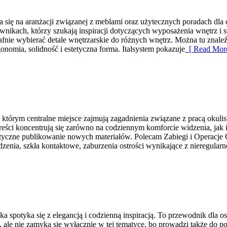
pia się na aranżacji związanej z meblami oraz użytecznych poradach dla 
ownikach, którzy szukają inspiracji dotyczących wyposażenia wnętrz 
rafnie wybierać detale wnętrzarskie do różnych wnętrz. Można tu znale
onomia, solidność i estetyczna forma. Italsystem pokazuje
[ Read More
tórym centralne miejsce zajmują zagadnienia związane z pracą okulisty
ż treści koncentrują się zarówno na codziennym komforcie widzenia, ja
atyczne publikowanie nowych materiałów. Polecam Zabiegi i Operacje 
nia, szkła kontaktowe, zaburzenia ostrości wynikające z nieregularn
 spotyka się z elegancją i codzienną inspiracją. To przewodnik dla os
, ale nie zamyka się wyłącznie w tej tematyce, bo prowadzi także do po