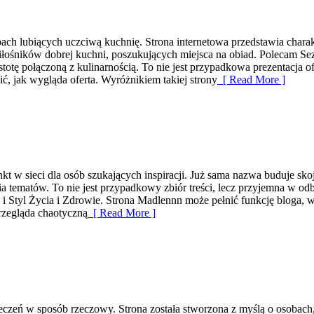
obach lubiących uczciwą kuchnię. Strona internetowa przedstawia charak
miłośników dobrej kuchni, poszukujących miejsca na obiad. Polecam S
totę połączoną z kulinarnością. To nie jest przypadkowa prezentacja o
ć, jak wygląda oferta. Wyróżnikiem takiej strony
[ Read More ]
t w sieci dla osób szukających inspiracji. Już sama nazwa buduje sko
tematów. To nie jest przypadkowy zbiór treści, lecz przyjemna w odbio
i Styl Życia i Zdrowie. Strona Madlennn może pełnić funkcję bloga, w
przegląda chaotyczną
[ Read More ]
czeń w sposób rzeczowy. Strona została stworzona z myślą o osobach, 