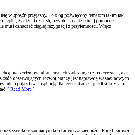
ą dietę w sposób przyjazny. To blog poświęcony tematom takim jak
lepiej, żyć lżej i czuć się pewniej, znajdzie tutaj pomocne
ie musi oznaczać ciągłej rezygnacji z przyjemności. Wręcz
zy chcą być zorientowani w tematach związanych z motoryzacją, ale
oraz osób obserwujących rozwój branży jest naprawdę ważne: nowych
niem pojazdów. Inspiracją dla tego opisu jest profil strony jako
tać
[ Read More ]
aksu oraz szeroko rozumianym komfortem codzienności. Portal porusza