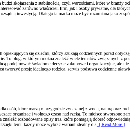
budzi skojarzenia z stabilnością, czyli wartościami, które w branży o
interesować zarówno właścicieli firm, jak i osoby prywatne, dla któryc
 rozsądną inwestycją. Dlatego ta marka może być rozumiana jako zespół
h opiekujących się dziećmi, którzy szukają codziennych porad dotyczą
twie. To blog, w którym można znaleźć wiele tematów związanych z po
chcą podejmować świadome decyzje zakupowe i organizacyjne, ale nie 
t tworzyć presję idealnego rodzica, serwis podsuwa codzienne ułatwi
dla osób, które marzą o przygodzie związanej z wodą, naturą oraz ru
tyczące organizacji wolnego czasu nad rzeką. To miejsce stworzone za
ożna znaleźć rozbudowane opisy tras, które pomagają dobrać odpowiedn
h. Dzięki temu każdy może wybrać wariant idealny dla
[ Read More ]