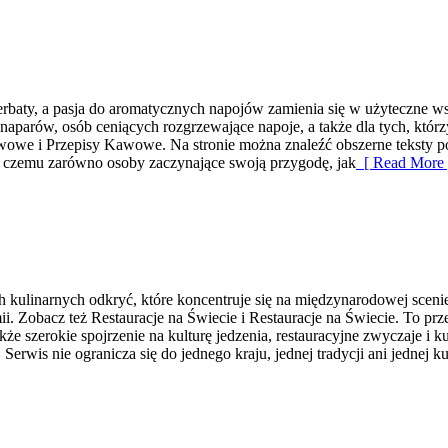
 herbaty, a pasja do aromatycznych napojów zamienia się w użyteczne ws
aparów, osób ceniących rozgrzewające napoje, a także dla tych, którz
e i Przepisy Kawowe. Na stronie można znaleźć obszerne teksty poświę
ęki czemu zarówno osoby zaczynające swoją przygodę, jak
[ Read More 
h kulinarnych odkryć, które koncentruje się na międzynarodowej scenie 
ii. Zobacz też Restauracje na Świecie i Restauracje na Świecie. To pr
akże szerokie spojrzenie na kulturę jedzenia, restauracyjne zwyczaje i
. Serwis nie ogranicza się do jednego kraju, jednej tradycji ani jednej