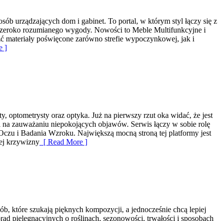
osób urządzających dom i gabinet. To portal, w którym styl łączy się z
i szeroko rozumianego wygody. Nowości to Meble Multifunkcyjne i
źć materiały poświęcone zarówno strefie wypoczynkowej, jak i
 ]
, optometrysty oraz optyka. Już na pierwszy rzut oka widać, że jest
k i na zauważaniu niepokojących objawów. Serwis łączy w sobie rolę
Oczu i Badania Wzroku. Największą mocną stroną tej platformy jest
ej krzywizny
[ Read More ]
ób, które szukają pięknych kompozycji, a jednocześnie chcą lepiej
rad pielęgnacyjnych o roślinach, sezonowości, trwałości i sposobach